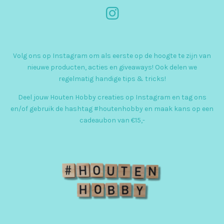
I
n
s
Volg ons op Instagram om als eerste op de hoogte te zijn van
t
nieuwe producten, acties en giveaways! Ook delen we
a
regelmatig handige tips & tricks!
g
Deel jouw Houten Hobby creaties op Instagram en tag ons
r
en/of gebruik de hashtag #houtenhobby en maak kans op een
cadeaubon van €15,-
a
m