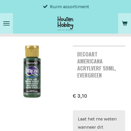
Ruim assortiment
Ga
direct
naar
de
hoofdinhoud
DECOART
AMERICANA
ACRYLVERF 59ML,
EVERGREEN
€ 3,10
Laat het me weten
wanneer dit