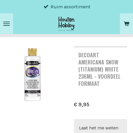
Ruim assortiment
Ga
direct
naar
de
hoofdinhoud
DECOART
AMERICANA SNOW
(TITANIUM) WHITE
236ML - VOORDEEL
FORMAAT
€ 9,95
Laat het me weten