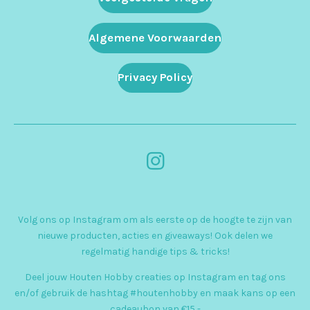
Algemene Voorwaarden
Privacy Policy
I
n
s
Volg ons op Instagram om als eerste op de hoogte te zijn van
t
nieuwe producten, acties en giveaways! Ook delen we
a
regelmatig handige tips & tricks!
g
Deel jouw Houten Hobby creaties op Instagram en tag ons
r
en/of gebruik de hashtag #houtenhobby en maak kans op een
cadeaubon van €15,-