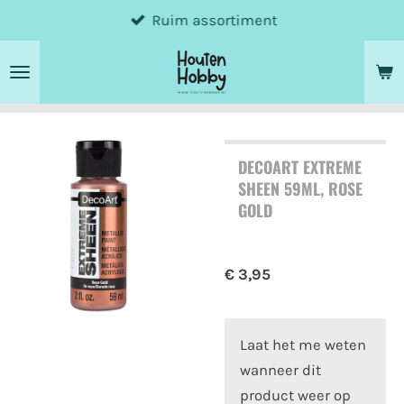
Ruim assortiment
Ga
direct
naar
de
hoofdinhoud
DECOART EXTREME
SHEEN 59ML, ROSE
GOLD
€ 3,95
Laat het me weten
wanneer dit
product weer op