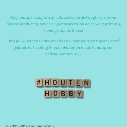
n
s
Volg ons op Instagram om als eerste op de hoogte te zijn van
t
nieuwe producten, acties en giveaways! Ook delen we regelmatig
a
handige tips & tricks!
g
Deel jouw Houten Hobby creaties op Instagram en tag ons en/of
r
gebruik de hashtag #houtenhobby en maak kans op een
cadeaubon van €15,-
a
m
© 2021 - 2026 Houten Hobby