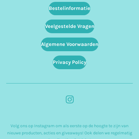
Bestelinformatie
Veelgestelde Vragen
Algemene Voorwaarden
Privacy Policy
I
n
s
Volg ons op Instagram om als eerste op de hoogte te zijn van
t
nieuwe producten, acties en giveaways! Ook delen we regelmatig