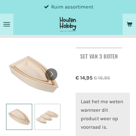
Ruim assortiment
Ga
direct
naar
de
hoofdinhoud
SET VAN 3 BOTEN
€ 14,95
€ 16,95
Laat het me weten
wanneer dit
product weer op
voorraad is.